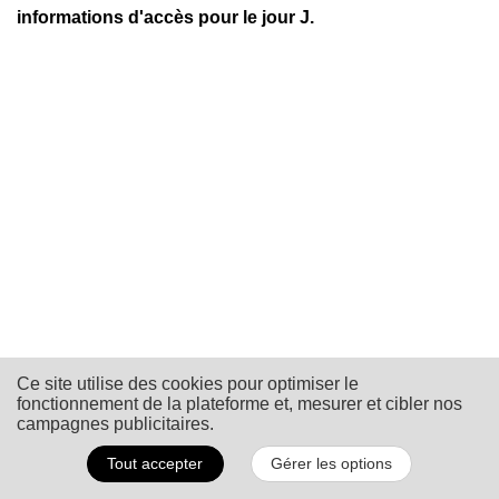
informations d'accès pour le jour J.
Ce site utilise des cookies pour optimiser le
fonctionnement de la plateforme et, mesurer et cibler nos
campagnes publicitaires.
© Sage France 2025
Informations Légales
Tout accepter
Gérer les options
Politique de confidentialité et cookies
RGPD